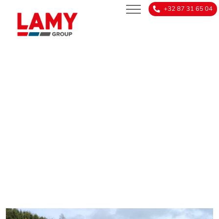
+32 87 31 65 04
NEWS
fr
nl