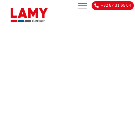
+32 87 31 65 04
NEWS
fr
nl