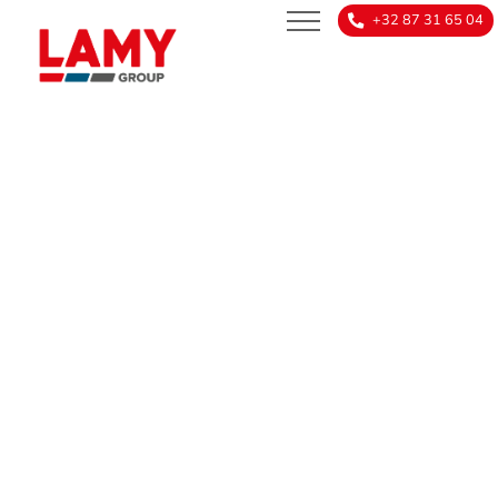
+32 87 31 65 04
NEWS
fr
nl