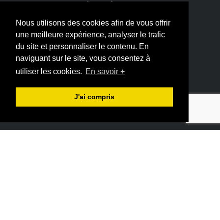
Luxembourg.
Nous utilisons des cookies afin de vous offrir
Groupe Lamy
une meilleure expérience, analyser le trafic
du site et personnaliser le contenu. En
Construction
naviguant sur le site, vous consentez à
utiliser les cookies.
En savoir +
Immobilier
Tourisme
J'ai compris
Loisirs
Horeca
News
Contact
Groupe LAMY